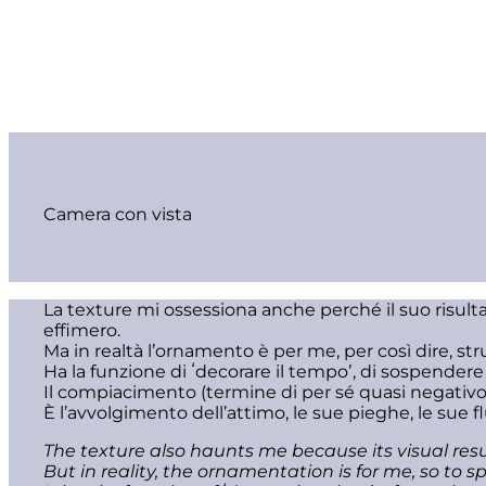
Camera con vista
La texture mi ossessiona anche perché il suo risulta
effimero.
Ma in realtà l’ornamento è per me, per così dire, str
Ha la funzione di ʻdecorare il tempoʼ, di sospender
Il compiacimento (termine di per sé quasi negativo)
È l’avvolgimento dell’attimo, le sue pieghe, le sue f
The texture also haunts me because its visual resul
But in reality, the ornamentation is for me, so to s