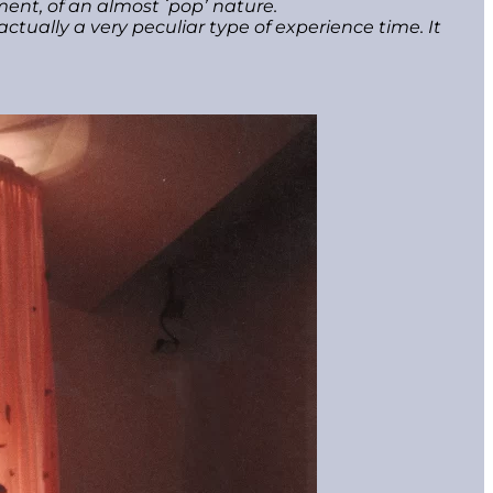
ent, of an almost ʻpopʼ nature.
tually a very peculiar type of experience time. It