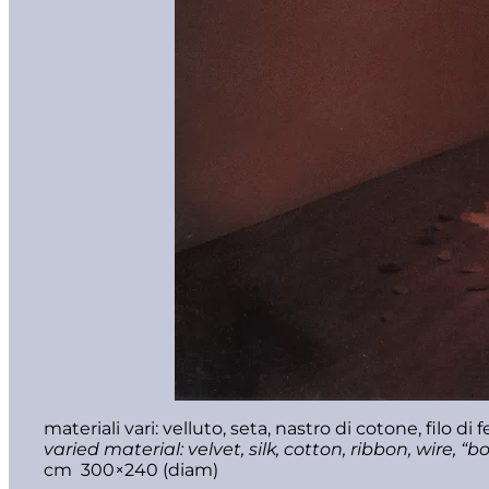
materiali vari: velluto, seta, nastro di cotone, filo di f
varied material: velvet, silk, cotton, ribbon, wire, “b
cm 300×240 (diam)