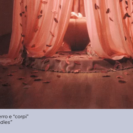
erro e “corpi”
odies”