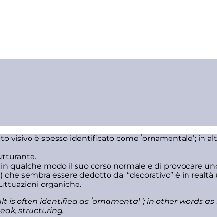
to visivo è spesso identificato come ʻornamentaleʼ; in al
utturante.
e in qualche modo il suo corso normale e di provocare un
 che sembra essere dedotto dal “decorativo” è in realtà 
luttuazioni organiche.
t is often identified as ʻornamental ‘; in other words as
peak, structuring.