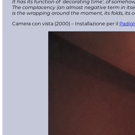
It has its function of ʻdecorating timeʼ, of someh
The complacency (an almost negative term in itself
is the wrapping around the moment, its folds, its o
Camera con vista (2000) – Installazione per il
Padig