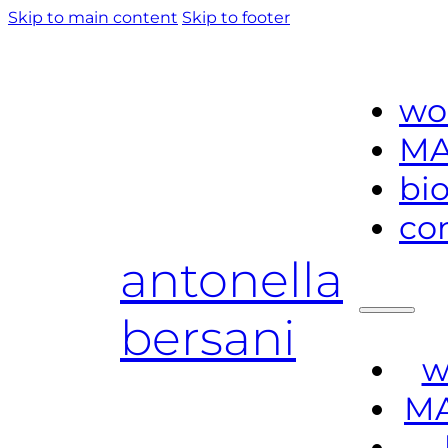
Skip to main content
Skip to footer
wo
MA
bi
co
antonella
bersani
w
MA