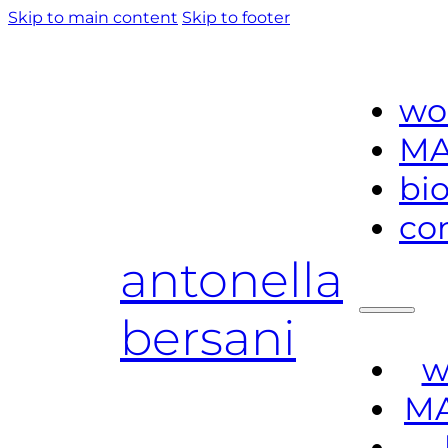
Skip to main content
Skip to footer
wo
MA
bi
co
antonella
bersani
w
MA