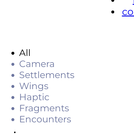
co
All
Camera
Settlements
Wings
Haptic
Fragments
Encounters