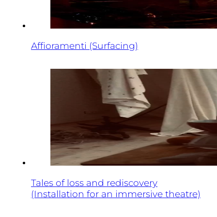
Affioramenti (Surfacing)
Tales of loss and rediscovery
(Installation for an immersive theatre)